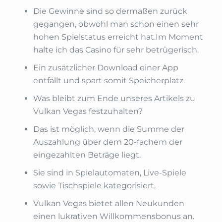
Die Gewinne sind so dermaßen zurück
gegangen, obwohl man schon einen sehr
hohen Spielstatus erreicht hat.Im Moment
halte ich das Casino für sehr betrügerisch.
Ein zusätzlicher Download einer App
entfällt und spart somit Speicherplatz.
Was bleibt zum Ende unseres Artikels zu
Vulkan Vegas festzuhalten?
Das ist möglich, wenn die Summe der
Auszahlung über dem 20-fachem der
eingezahlten Beträge liegt.
Sie sind in Spielautomaten, Live-Spiele
sowie Tischspiele kategorisiert.
Vulkan Vegas bietet allen Neukunden
einen lukrativen Willkommensbonus an.