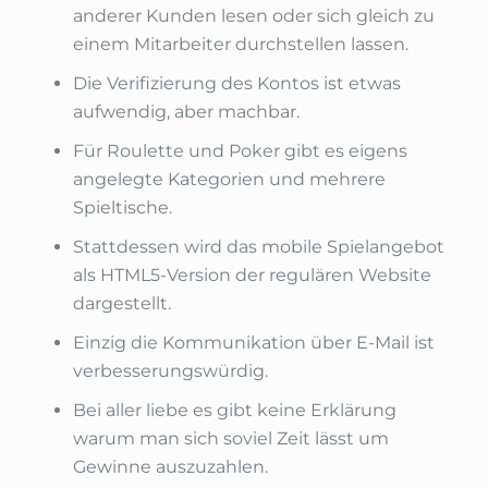
anderer Kunden lesen oder sich gleich zu
einem Mitarbeiter durchstellen lassen.
Die Verifizierung des Kontos ist etwas
aufwendig, aber machbar.
Für Roulette und Poker gibt es eigens
angelegte Kategorien und mehrere
Spieltische.
Stattdessen wird das mobile Spielangebot
als HTML5-Version der regulären Website
dargestellt.
Einzig die Kommunikation über E-Mail ist
verbesserungswürdig.
Bei aller liebe es gibt keine Erklärung
warum man sich soviel Zeit lässt um
Gewinne auszuzahlen.