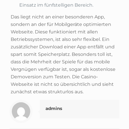
Einsatz im fünfstelligen Bereich.
Das liegt nicht an einer besonderen App,
sondern an der für Mobilgeräte optimierten
Webseite. Diese funktioniert mit allen
Betriebssystemen, ist also sehr flexibel. Ein
zusätzlicher Download einer App entfällt und
spart somit Speicherplatz. Besonders toll ist,
dass die Mehrheit der Spiele für das mobile
Vergnügen verfügbar ist, sogar als kostenlose
Demoversion zum Testen. Die Casino-
Webseite ist nicht so übersichtlich und sieht
zunächst etwas strukturlos aus.
admins