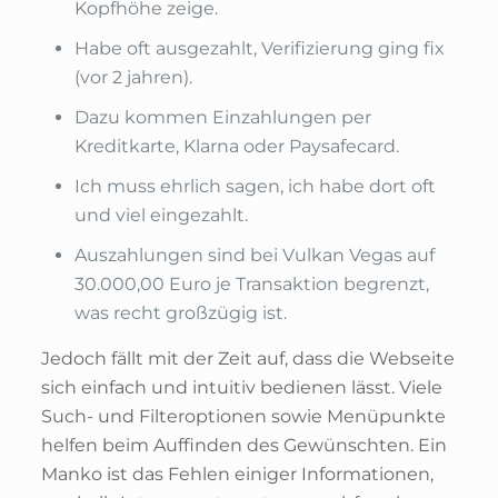
Kopfhöhe zeige.
Habe oft ausgezahlt, Verifizierung ging fix
(vor 2 jahren).
Dazu kommen Einzahlungen per
Kreditkarte, Klarna oder Paysafecard.
Ich muss ehrlich sagen, ich habe dort oft
und viel eingezahlt.
Auszahlungen sind bei Vulkan Vegas auf
30.000,00 Euro je Transaktion begrenzt,
was recht großzügig ist.
Jedoch fällt mit der Zeit auf, dass die Webseite
sich einfach und intuitiv bedienen lässt. Viele
Such- und Filteroptionen sowie Menüpunkte
helfen beim Auffinden des Gewünschten. Ein
Manko ist das Fehlen einiger Informationen,