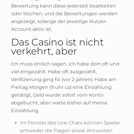
Bewertung kann diese jederzeit bearbeiten
oder löschen, und die Bewertungen werden
angezeigt, solange der jeweilige Nutzer-
Account aktiv ist.
Das Casino ist nicht
verkehrt, aber
Ich muss ehrlich sagen, ich habe dort oft und
viel eingezahlt. Habe oft ausgezahlt,
Verifizierung ging fix (vor 2 jahren). Habe am
Freitag Morgen (9 uhr ca) eine Einzahlung
getätigt, Geld wurde sofort vom Konto
abgebucht, aber warte bisher auf meine
Einzahlung.
Im Fenster des Live-Chats können Spieler
entweder die Fragen sowie Antworten