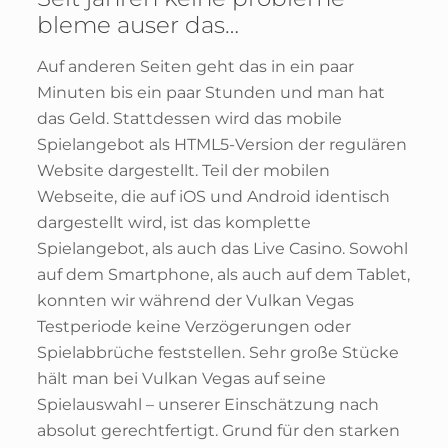
bleme auser das…
Auf anderen Seiten geht das in ein paar
Minuten bis ein paar Stunden und man hat
das Geld. Stattdessen wird das mobile
Spielangebot als HTML5-Version der regulären
Website dargestellt. Teil der mobilen
Webseite, die auf iOS und Android identisch
dargestellt wird, ist das komplette
Spielangebot, als auch das Live Casino. Sowohl
auf dem Smartphone, als auch auf dem Tablet,
konnten wir während der Vulkan Vegas
Testperiode keine Verzögerungen oder
Spielabbrüche feststellen. Sehr große Stücke
hält man bei Vulkan Vegas auf seine
Spielauswahl – unserer Einschätzung nach
absolut gerechtfertigt. Grund für den starken