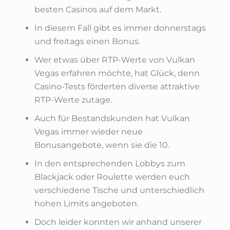
besten Casinos auf dem Markt.
In diesem Fall gibt es immer donnerstags
und freitags einen Bonus.
Wer etwas über RTP-Werte von Vulkan
Vegas erfahren möchte, hat Glück, denn
Casino-Tests förderten diverse attraktive
RTP-Werte zutage.
Auch für Bestandskunden hat Vulkan
Vegas immer wieder neue
Bonusangebote, wenn sie die 10.
In den entsprechenden Lobbys zum
Blackjack oder Roulette werden euch
verschiedene Tische und unterschiedlich
hohen Limits angeboten.
Doch leider konnten wir anhand unserer