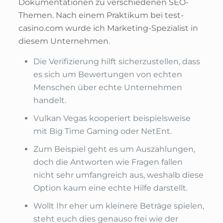
Dokumentationen zu verschiedenen SEO-
Themen. Nach einem Praktikum bei test-
casino.com wurde ich Marketing-Spezialist in
diesem Unternehmen.
Die Verifizierung hilft sicherzustellen, dass
es sich um Bewertungen von echten
Menschen über echte Unternehmen
handelt.
Vulkan Vegas kooperiert beispielsweise
mit Big Time Gaming oder NetEnt.
Zum Beispiel geht es um Auszahlungen,
doch die Antworten wie Fragen fallen
nicht sehr umfangreich aus, weshalb diese
Option kaum eine echte Hilfe darstellt.
Wollt Ihr eher um kleinere Beträge spielen,
steht euch dies genauso frei wie der