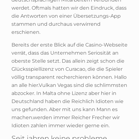
werdet. Oftmals hatten wir den Eindruck, dass
die Antworten von einer Übersetzungs-App
stammen und durchaus verwirrend
erschienen.
Bereits der erste Blick auf die Casino-Webseite
verrät, dass das Unternehmen Seriosität an
oberste Stelle setzt. Das allein zeigt schon die
Glücksspiellizenz von Curacao, die die Spieler
völlig transparent recherchieren können. Hallo
an alle hier.Vulkan Vegas sind die schlimmsten
abzocker. In Malta ohne Lizenz aber hier in
Deutschland haben die Reichlich Idioten wie
uns gefunden. Aber mit uns kann Mann es
machen.werden immer Reicher Frecher wir
Idioten zahlen immer wieder gerne ein.
Seit jahren keine probleme