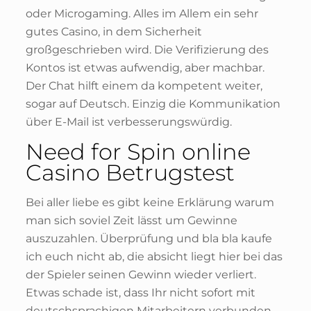
oder Microgaming. Alles im Allem ein sehr
gutes Casino, in dem Sicherheit
großgeschrieben wird. Die Verifizierung des
Kontos ist etwas aufwendig, aber machbar.
Der Chat hilft einem da kompetent weiter,
sogar auf Deutsch. Einzig die Kommunikation
über E-Mail ist verbesserungswürdig.
Need for Spin online
Casino Betrugstest
Bei aller liebe es gibt keine Erklärung warum
man sich soviel Zeit lässt um Gewinne
auszuzahlen. Überprüfung und bla bla kaufe
ich euch nicht ab, die absicht liegt hier bei das
der Spieler seinen Gewinn wieder verliert.
Etwas schade ist, dass Ihr nicht sofort mit
deutschsprachigen Mitarbeitern verbunden