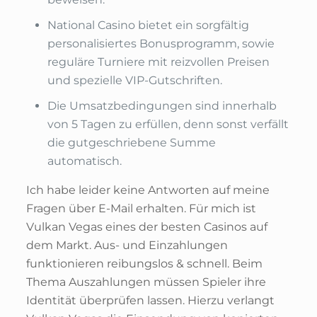
National Casino bietet ein sorgfältig
personalisiertes Bonusprogramm, sowie
reguläre Turniere mit reizvollen Preisen
und spezielle VIP-Gutschriften.
Die Umsatzbedingungen sind innerhalb
von 5 Tagen zu erfüllen, denn sonst verfällt
die gutgeschriebene Summe
automatisch.
Ich habe leider keine Antworten auf meine
Fragen über E-Mail erhalten. Für mich ist
Vulkan Vegas eines der besten Casinos auf
dem Markt. Aus- und Einzahlungen
funktionieren reibungslos & schnell. Beim
Thema Auszahlungen müssen Spieler ihre
Identität überprüfen lassen. Hierzu verlangt