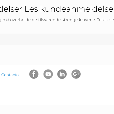
elser Les kundeanmeldelser
 og må overholde de tilsvarende strenge kravene. Totalt s
|
Contacto