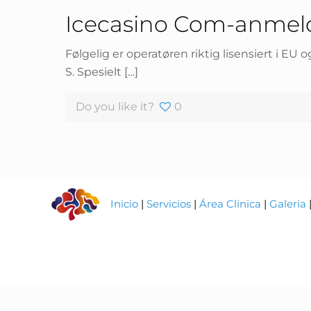
Icecasino Com-anmeld
Følgelig er operatøren riktig lisensiert i EU
S. Spesielt
[…]
Do you like it?
0
Inicio
|
Servicios
|
Área Clinica
|
Galeria