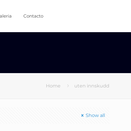
aleria
Contacto
Home
uten innskudd
Show all