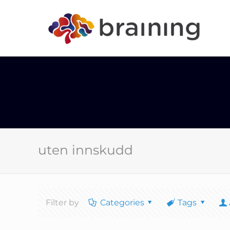
uten innskudd
Filter by
Categories
Tags