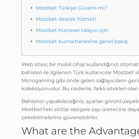
Mostbet Türkiye Güvenli mi?
Mostbet destek hizmeti
Mostbet hücresel tarayıcı için
Mostbet kumarhanesine genel bakış
Web sitesi, bir mobil cihaz kullandığınızı otom
bahisleri ile ilgilenen Türk kullanıcılar Mostbet 
Microgaming gibi önde gelen sağlayıcıların geni
koleksiyonudur. Bu nedenle, farklı istekleri ola
Bahisinizi yapabileceğiniz, ayarları görüntüley
Mostbet’teki slotlar rastgele sayı üretecine d
çekebilmelerine güvenebilirler.
What are the Advantag