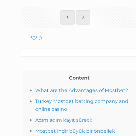
0
Content
What are the Advantages of Mostbet?
Turkey Mostbet betting company and
online casino
Adım adım kayıt süreci:
Mostbet indir büyük bir önbellek