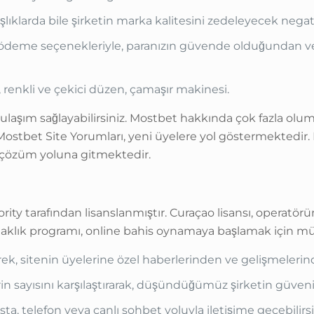
başlıklarda bile şirketin marka kalitesini zedeleyecek ne
enli ödeme seçenekleriyle, paranızın güvende olduğundan
 renkli ve çekici düzen, çamaşır makinesi.
ulaşım sağlayabilirsiniz. Mostbet hakkında çok fazla olu
ostbet Site Yorumları, yeni üyelere yol göstermektedir. E
ca çözüm yoluna gitmektedir.
ty tarafından lisanslanmıştır. Curaçao lisansı, operatörü
Ortaklık programı, online bahis oynamaya başlamak için 
k, sitenin üyelerine özel haberlerinden ve gelişmelerind
erin sayısını karşılaştırarak, düşündüğümüz şirketin güvenili
ta, telefon veya canlı sohbet yoluyla iletişime geçebilirsi