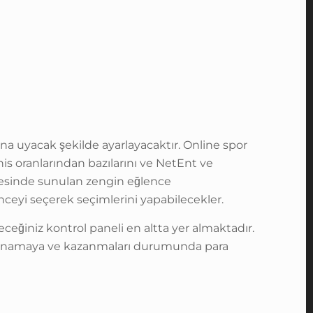
na uyacak şekilde ayarlayacaktır. Online spor
ahis oranlarından bazılarını ve NetEnt ve
itesinde sunulan zengin eğlence
nceyi seçerek seçimlerini yapabilecekler.
eğiniz kontrol paneli en altta yer almaktadır.
n oynamaya ve kazanmaları durumunda para