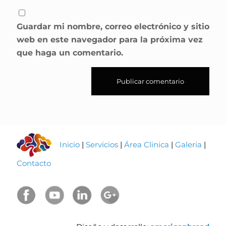
Guardar mi nombre, correo electrónico y sitio
web en este navegador para la próxima vez
que haga un comentario.
Inicio
|
Servicios
|
Área Clinica
|
Galeria
|
Contacto