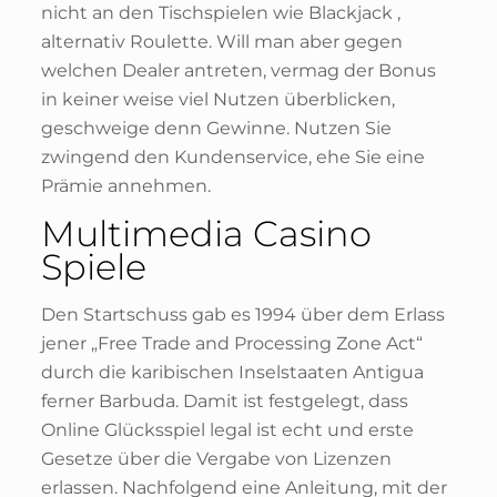
nicht an den Tischspielen wie Blackjack ,
alternativ Roulette. Will man aber gegen
welchen Dealer antreten, vermag der Bonus
in keiner weise viel Nutzen überblicken,
geschweige denn Gewinne. Nutzen Sie
zwingend den Kundenservice, ehe Sie eine
Prämie annehmen.
Multimedia Casino
Spiele
Den Startschuss gab es 1994 über dem Erlass
jener „Free Trade and Processing Zone Act“
durch die karibischen Inselstaaten Antigua
ferner Barbuda. Damit ist festgelegt, dass
Online Glücksspiel legal ist echt und erste
Gesetze über die Vergabe von Lizenzen
erlassen. Nachfolgend eine Anleitung, mit der