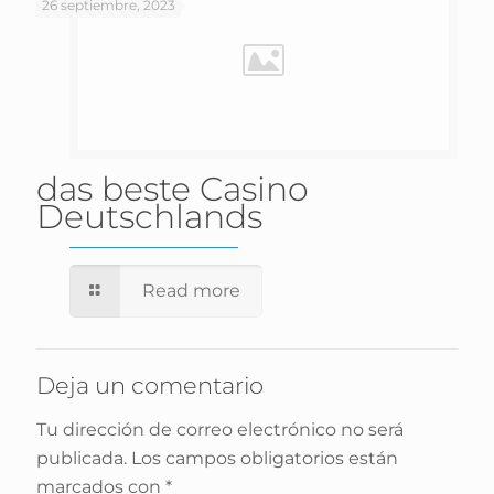
26 septiembre, 2023
das beste Casino
Deutschlands
Read more
Deja un comentario
Tu dirección de correo electrónico no será
publicada.
Los campos obligatorios están
marcados con
*