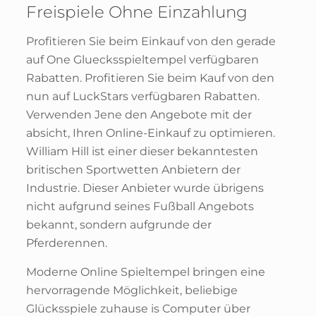
Freispiele Ohne Einzahlung
Profitieren Sie beim Einkauf von den gerade
auf One Gluecksspieltempel verfügbaren
Rabatten. Profitieren Sie beim Kauf von den
nun auf LuckStars verfügbaren Rabatten.
Verwenden Jene den Angebote mit der
absicht, Ihren Online-Einkauf zu optimieren.
William Hill ist einer dieser bekanntesten
britischen Sportwetten Anbietern der
Industrie. Dieser Anbieter wurde übrigens
nicht aufgrund seines Fußball Angebots
bekannt, sondern aufgrunde der
Pferderennen.
Moderne Online Spieltempel bringen eine
hervorragende Möglichkeit, beliebige
Glücksspiele zuhause is Computer über