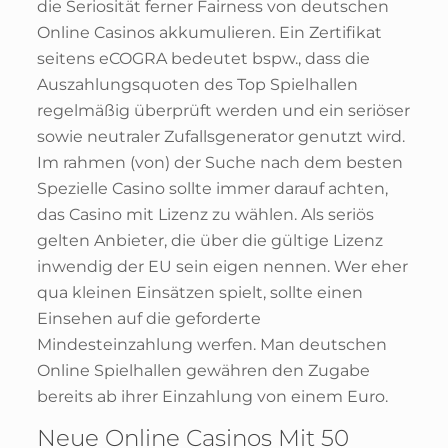
die Seriosität ferner Fairness von deutschen
Online Casinos akkumulieren. Ein Zertifikat
seitens eCOGRA bedeutet bspw., dass die
Auszahlungsquoten des Top Spielhallen
regelmäßig überprüft werden und ein seriöser
sowie neutraler Zufallsgenerator genutzt wird.
Im rahmen (von) der Suche nach dem besten
Spezielle Casino sollte immer darauf achten,
das Casino mit Lizenz zu wählen. Als seriös
gelten Anbieter, die über die gültige Lizenz
inwendig der EU sein eigen nennen. Wer eher
qua kleinen Einsätzen spielt, sollte einen
Einsehen auf die geforderte
Mindesteinzahlung werfen. Man deutschen
Online Spielhallen gewähren den Zugabe
bereits ab ihrer Einzahlung von einem Euro.
Neue Online Casinos Mit 50