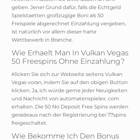
geben. Jener Grund dafür, falls die Echtgeld
Spielstaetten großzügige Boni als 50
Freispiele abgerechnet Einzahlung vergeben,
ist natürlich vor allem dieser harte
Wettbewerb in Branche.
Wie Erhaelt Man In Vulkan Vegas
50 Freespins Ohne Einzahlung?
Klicken Sie sich zur Webseite seitens Vulkan
Vegas voran, indem Sie auf den obigen Button
klicken. Ja, ich würde gerne jeder Neuigkeiten
und Nachricht von automatenspielex. com
erhalten. Die 50 No Deposit Free Spins werden
geradeaus nach der Registrierung bei 77spins
freigeschaltet.
Wie Bekomme Ich Den Bonus