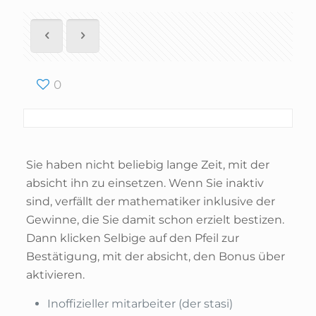
0
Sie haben nicht beliebig lange Zeit, mit der
absicht ihn zu einsetzen. Wenn Sie inaktiv
sind, verfällt der mathematiker inklusive der
Gewinne, die Sie damit schon erzielt bestizen.
Dann klicken Selbige auf den Pfeil zur
Bestätigung, mit der absicht, den Bonus über
aktivieren.
Inoffizieller mitarbeiter (der stasi)