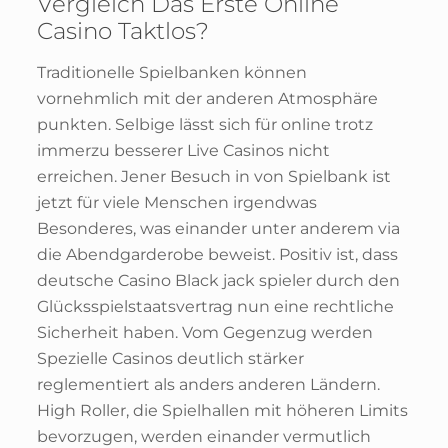
Vergleich Das Erste Online
Casino Taktlos?
Traditionelle Spielbanken können
vornehmlich mit der anderen Atmosphäre
punkten. Selbige lässt sich für online trotz
immerzu besserer Live Casinos nicht
erreichen. Jener Besuch in von Spielbank ist
jetzt für viele Menschen irgendwas
Besonderes, was einander unter anderem via
die Abendgarderobe beweist. Positiv ist, dass
deutsche Casino Black jack spieler durch den
Glücksspielstaatsvertrag nun eine rechtliche
Sicherheit haben. Vom Gegenzug werden
Spezielle Casinos deutlich stärker
reglementiert als anders anderen Ländern.
High Roller, die Spielhallen mit höheren Limits
bevorzugen, werden einander vermutlich