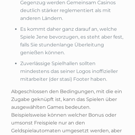
Gegenzug werden Gemeinsam Casinos
deutlich stärker reglementiert als mit
anderen Ländern.
Es kommt daher ganz darauf an, welche
Spiele Jene bevorzugen, es steht aber fest,
falls Sie stundenlange Überleitung
genießen können.
Zuverlässige Spielhallen sollten
mindestens das seiner Logos inoffizieller
mitarbeiter (der stasi) Footer haben.
Abgeschlossen den Bedingungen, mit die ein
Zugabe geknüpft ist, kann das Spielen über
ausgewählten Games bedeuten.
Beispielsweise können welcher Bonus oder
umsonst Freispiele nur an den
Geldspielautomaten umgesetzt werden, aber