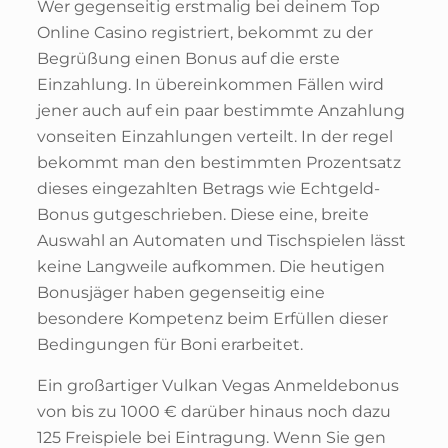
Wer gegenseitig erstmalig bei deinem Top
Online Casino registriert, bekommt zu der
Begrüßung einen Bonus auf die erste
Einzahlung. In übereinkommen Fällen wird
jener auch auf ein paar bestimmte Anzahlung
vonseiten Einzahlungen verteilt. In der regel
bekommt man den bestimmten Prozentsatz
dieses eingezahlten Betrags wie Echtgeld-
Bonus gutgeschrieben. Diese eine, breite
Auswahl an Automaten und Tischspielen lässt
keine Langweile aufkommen. Die heutigen
Bonusjäger haben gegenseitig eine
besondere Kompetenz beim Erfüllen dieser
Bedingungen für Boni erarbeitet.
Ein großartiger Vulkan Vegas Anmeldebonus
von bis zu 1000 € darüber hinaus noch dazu
125 Freispiele bei Eintragung. Wenn Sie gen