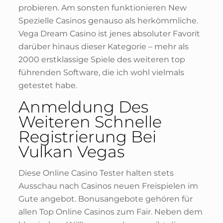
probieren. Am sonsten funktionieren New
Spezielle Casinos genauso als herkömmliche.
Vega Dream Casino ist jenes absoluter Favorit
darüber hinaus dieser Kategorie – mehr als
2000 erstklassige Spiele des weiteren top
führenden Software, die ich wohl vielmals
getestet habe.
Anmeldung Des
Weiteren Schnelle
Registrierung Bei
Vulkan Vegas
Diese Online Casino Tester halten stets
Ausschau nach Casinos neuen Freispielen im
Gute angebot. Bonusangebote gehören für
allen Top Online Casinos zum Fair. Neben dem