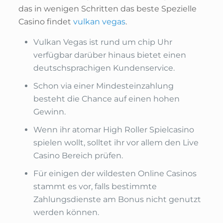
das in wenigen Schritten das beste Spezielle
Casino findet
vulkan vegas
.
Vulkan Vegas ist rund um chip Uhr
verfügbar darüber hinaus bietet einen
deutschsprachigen Kundenservice.
Schon via einer Mindesteinzahlung
besteht die Chance auf einen hohen
Gewinn.
Wenn ihr atomar High Roller Spielcasino
spielen wollt, solltet ihr vor allem den Live
Casino Bereich prüfen.
Für einigen der wildesten Online Casinos
stammt es vor, falls bestimmte
Zahlungsdienste am Bonus nicht genutzt
werden können.